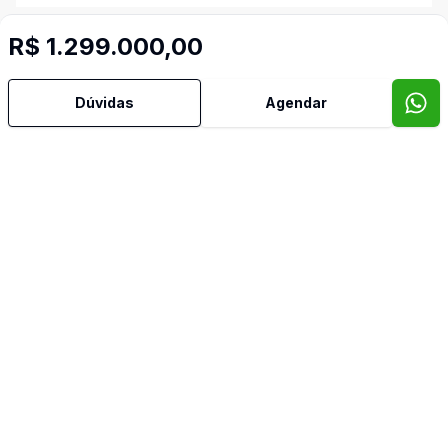
Área de Serviço
R$ 1.299.000,00
Cozinha
Dúvidas
Agendar
Despensa
Dormitório com Armários
TV Coletiva
Banheiro de Empregada
Video do imóvel
Imóveis semelhantes
Confira imóveis semelhantes