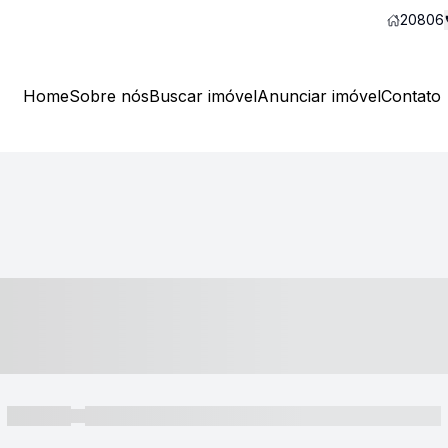
20806
Home
Sobre nós
Buscar imóvel
Anunciar imóvel
Contato
----- ---- ---- -- ----
----- -----
----- ----- -- ------ ---- ---- -- ----- ----- ----- --- ------