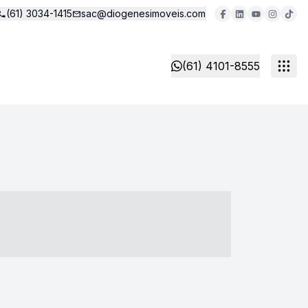
(61) 3034-1415
sac@diogenesimoveis.com
(61) 4101-8555
- ----- ----- --