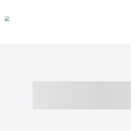
----- ----- -- -
- ------