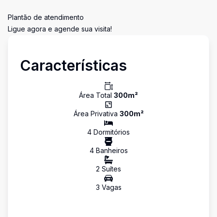
Plantão de atendimento
Ligue agora e agende sua visita!
Características
Área Total
300
m²
Área Privativa
300
m²
4
Dormitório
s
4
Banheiro
s
2
Suíte
s
3
Vaga
s