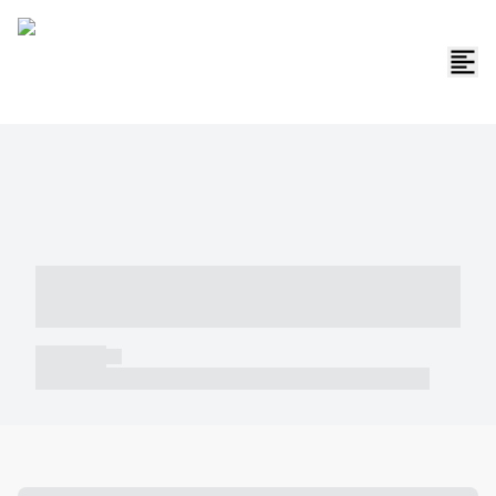
----- ----- -- ------ ---- ---- -- ----- -----
----- --- ------
----- -----
----- ----- -- ------ ---- ---- -- ----- ----- ----- --- ------