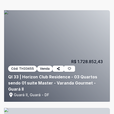
R$ 1.728.852,43
Cód:
TH33455
Venda
QI 33 | Horizon Club Residence - 03 Quartos
sendo 01 suíte Master - Varanda Gourmet -
Guará II
Guará II, Guará - DF