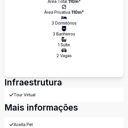
Área Total
110
m²
Área Privativa
110
m²
3
Dormitório
s
3
Banheiro
s
1
Suíte
2
Vaga
s
Infraestrutura
Tour Virtual
Mais informações
Aceita Pet