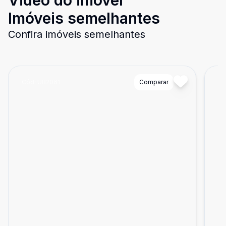
Video do imóvel
Imóveis semelhantes
Confira imóveis semelhantes
Cód:
UB2061
Comparar
Có