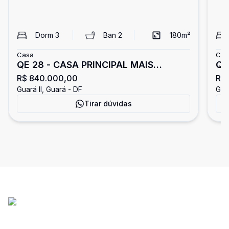
Dorm
3
Ban
2
180
m²
Casa
Cas
QE 28 - CASA PRINCIPAL MAIS
QE 
R$ 840.000,00
R$
EDÍCULA - 03 QUARTOS SENDO UMA
Ban
Guará II, Guará - DF
Guar
SUÍTE - ACEITA FINANCIAMENTO -
Tirar dúvidas
GUARÁ II/DF