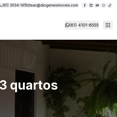
(61) 3034-1415
sac@diogenesimoveis.com
(61) 4101-8555
3 quartos