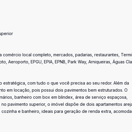
uperior
 comércio local completo, mercados, padarias, restaurantes, Termi
oto, Aeroporto, EPGU, EPIA, EPNB, Park Way, Arniqueiras, Águas Cla
o estratégica, com tudo o que você precisa ao seu redor. Além da
nto em locação, pois possui dois pavimentos bem estruturados. O
ários, banheiro com box em blindex, área de serviço espaçosa,
Já no pavimento superior, o imóvel dispõe de dois apartamentos are
, cozinha e banheiro, ideais para geração de renda extra, acomod