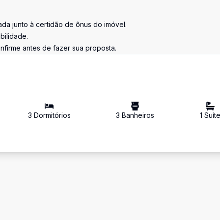
tada junto à certidão de ônus do imóvel.
bilidade.
nfirme antes de fazer sua proposta.
3
Dormitório
s
3
Banheiro
s
1
Suít