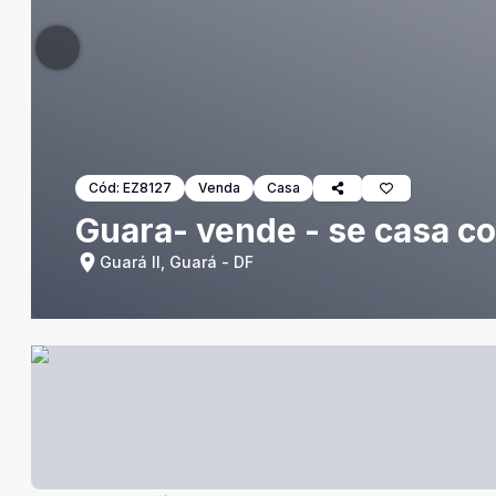
Cód:
EZ8127
Venda
Casa
Guara- vende - se casa c
Guará II, Guará - DF