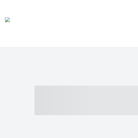
----- ----- -- -
- ------