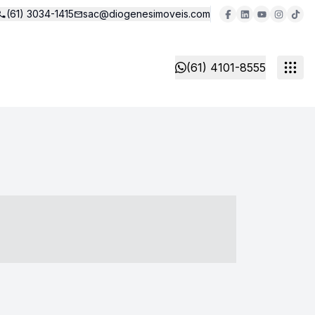
(61) 3034-1415
sac@diogenesimoveis.com
(61) 4101-8555
- ----- ----- --