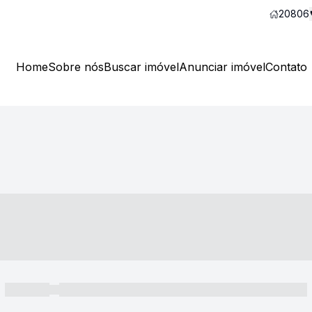
20806
Home
Sobre nós
Buscar imóvel
Anunciar imóvel
Contato
----- ---- ---- -- ----
----- -----
----- ----- -- ------ ---- ---- -- ----- ----- ----- --- ------