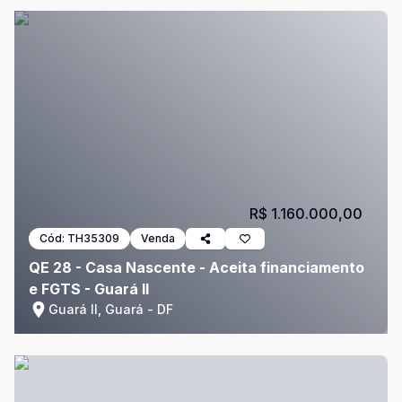
R$ 1.160.000,00
Cód:
TH35309
Venda
QE 28 - Casa Nascente - Aceita financiamento
e FGTS - Guará II
Guará II, Guará - DF