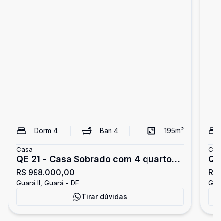
Dorm
4
Ban
4
195
m²
Casa
Cas
QE 21 - Casa Sobrado com 4 quartos -
QE
R$ 998.000,00
R$
sendo 1 suíte - 2 vagas - Varanda -
- 2
Guará II, Guará - DF
Guar
aceita financiamento - Guará II
pe
Tirar dúvidas