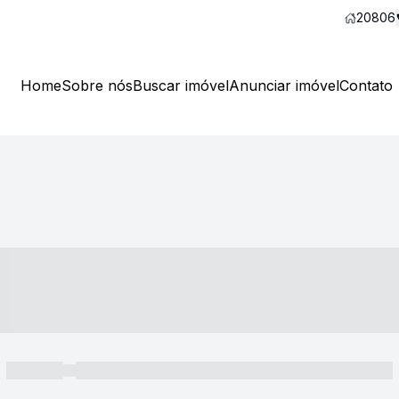
20806
Home
Sobre nós
Buscar imóvel
Anunciar imóvel
Contato
----- ---- ---- -- ----
----- -----
----- ----- -- ------ ---- ---- -- ----- ----- ----- --- ------