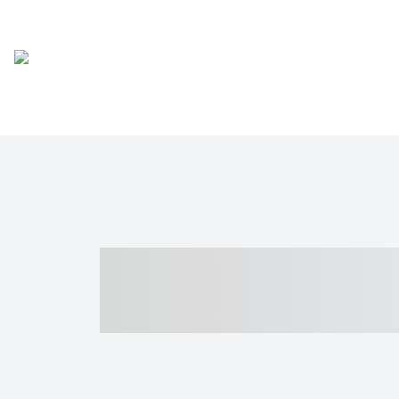
----- ----- -- -
- ------