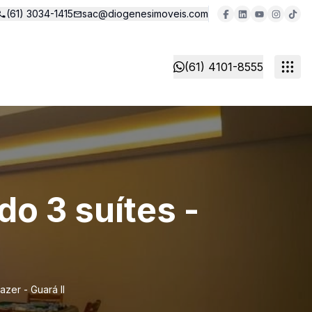
(61) 3034-1415
sac@diogenesimoveis.com
(61) 4101-8555
do 3 suítes -
azer - Guará II