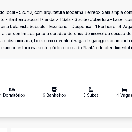
cio local - 520m2, com arquitetura moderna Térreo:- Sala ampla co
o - Banheiro social 1º andar:- 1 Sala - 3 suítesCobertura:- Lazer co
uma bela vista Subsolo:- Escritório - Despensa - 1 Banheiro- 4 Vag
á ser confirmada junto à certidão de ônus do imóvel ou cessão de
erta e discriminada, bem como eventual vaga de garagem anunciada
 comum ou estacionamento público cercado.Plantão de atendimentoL
4
Dormitório
s
6
Banheiro
s
3
Suíte
s
4
Vaga