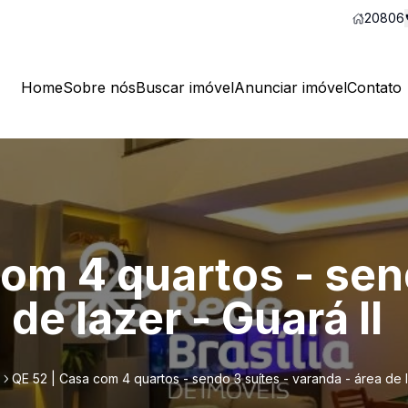
20806
Home
Sobre nós
Buscar imóvel
Anunciar imóvel
Contato
om 4 quartos - sen
de lazer - Guará II
QE 52 | Casa com 4 quartos - sendo 3 suítes - varanda - área de l