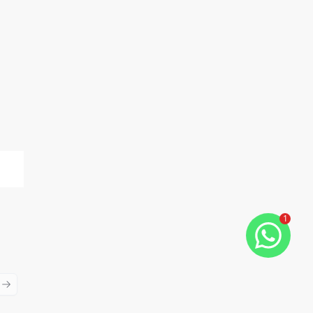
1
ious slide
Next slide