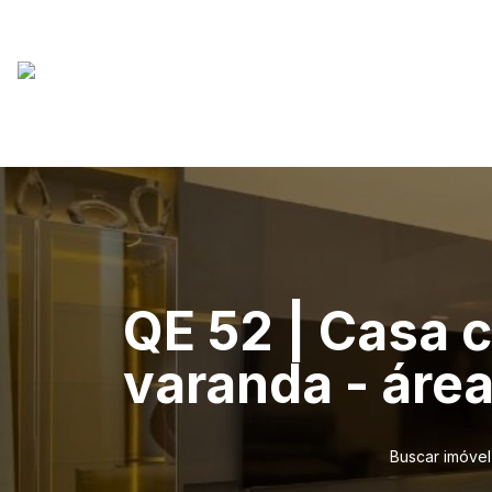
QE 52 | Casa c
varanda - área 
Buscar imóvel