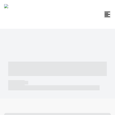
----- ----- -- ------ ---- ---- -- ----- -----
----- --- ------
----- -----
----- ----- -- ------ ---- ---- -- ----- ----- ----- --- ------