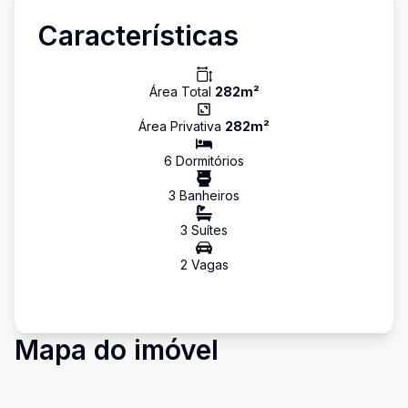
Características
Área Total
282
m²
Área Privativa
282
m²
6
Dormitório
s
3
Banheiro
s
3
Suíte
s
2
Vaga
s
Mapa do imóvel