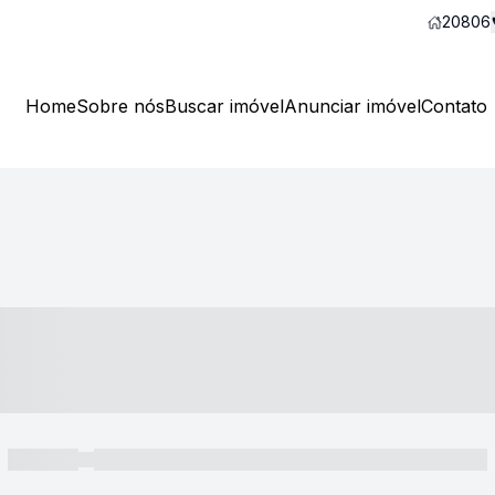
20806
Home
Sobre nós
Buscar imóvel
Anunciar imóvel
Contato
----- ---- ---- -- ----
----- -----
----- ----- -- ------ ---- ---- -- ----- ----- ----- --- ------