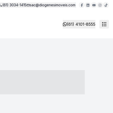
(61) 3034-1415
sac@diogenesimoveis.com
(61) 4101-8555
- ----- ----- --