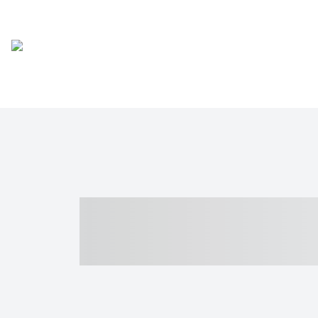
----- ----- -- -
- ------