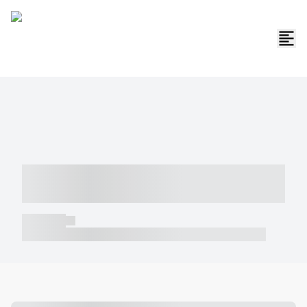
----- ----- -- ------ ---- ---- -- ----- -----
----- --- ------
----- -----
----- ----- -- ------ ---- ---- -- ----- ----- ----- --- ------