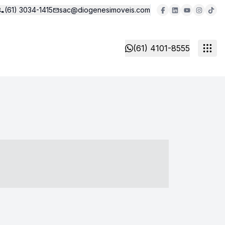
(61) 3034-1415
sac@diogenesimoveis.com
(61) 4101-8555
- ----- ----- --