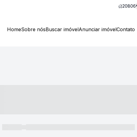
20806
Home
Sobre nós
Buscar imóvel
Anunciar imóvel
Contato
----- ---- ---- -- ----
----- -----
----- ----- -- ------ ---- ---- -- ----- ----- ----- --- ------