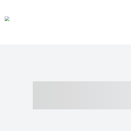
----- ----- -- -
- ------