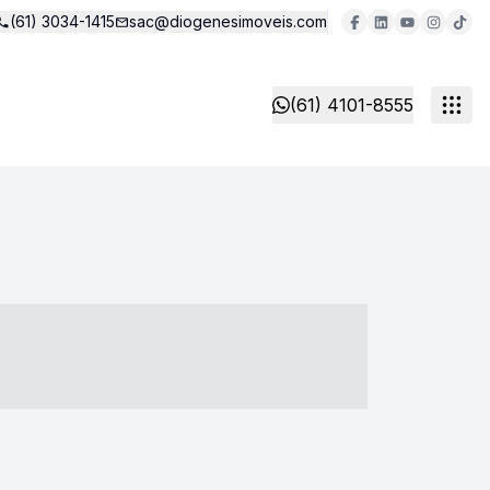
(61) 3034-1415
sac@diogenesimoveis.com
(61) 4101-8555
- ----- ----- --