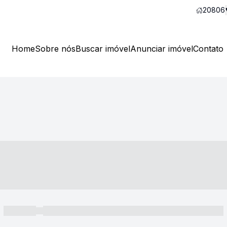
20806
Home
Sobre nós
Buscar imóvel
Anunciar imóvel
Contato
----- ---- ---- -- ----
----- -----
----- ----- -- ------ ---- ---- -- ----- ----- ----- --- ------