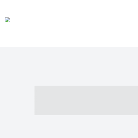
----- ----- -- -
- ------