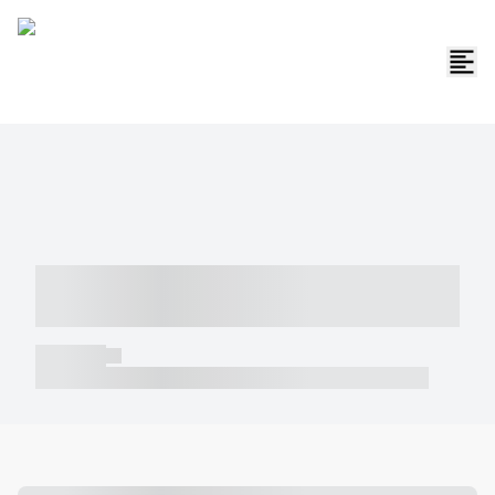
----- ----- -- ------ ---- ---- -- ----- -----
----- --- ------
----- -----
----- ----- -- ------ ---- ---- -- ----- ----- ----- --- ------