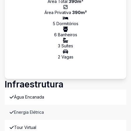
Área Total
390
m²
Área Privativa
390
m²
5
Dormitório
s
6
Banheiro
s
3
Suíte
s
2
Vaga
s
Infraestrutura
Água Encanada
Energia Elétrica
Tour Virtual