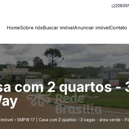
20806
Home
Sobre nós
Buscar imóvel
Anunciar imóvel
Contato
a com 2 quartos - 3
Way
 imóvel
SMPW 17 | Casa com 2 quartos - 3 vagas - área verde - P