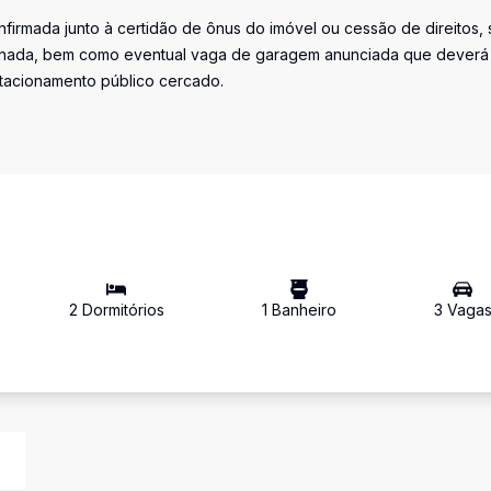
firmada junto à certidão de ônus do imóvel ou cessão de direitos, 
iminada, bem como eventual vaga de garagem anunciada que deverá
stacionamento público cercado.
2
Dormitório
s
1
Banheiro
3
Vaga