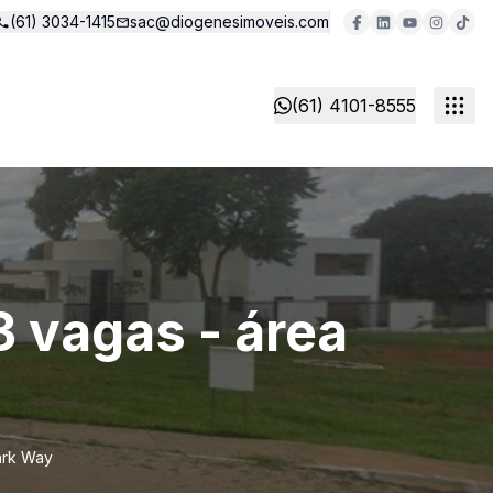
(61) 3034-1415
sac@diogenesimoveis.com
(61) 4101-8555
 vagas - área
ark Way