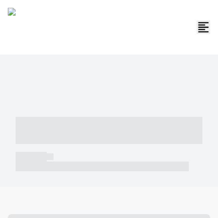
----- ----- -- ------ ---- ---- -- ----- -----
----- --- ------
----- -----
----- ----- -- ------ ---- ---- -- ----- ----- ----- --- ------