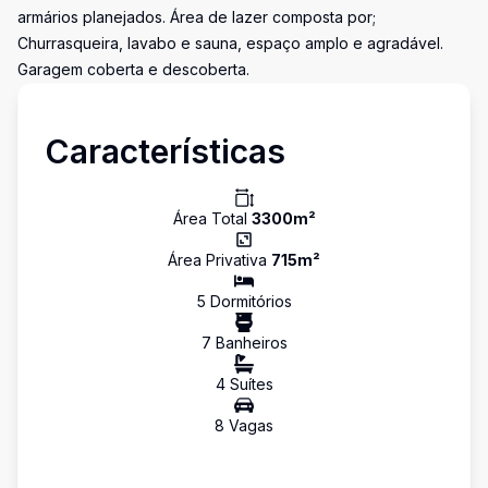
armários planejados. Área de lazer composta por;
Churrasqueira, lavabo e sauna, espaço amplo e agradável.
Garagem coberta e descoberta.
Características
Área Total
3300
m²
Área Privativa
715
m²
5
Dormitório
s
7
Banheiro
s
4
Suíte
s
8
Vaga
s