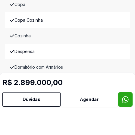
Copa
Copa Cozinha
Cozinha
Despensa
Dormitório com Armários
R$ 2.899.000,00
Hidromassagem
Piscina
Dúvidas
Agendar
Quintal
Banheiro de Empregada