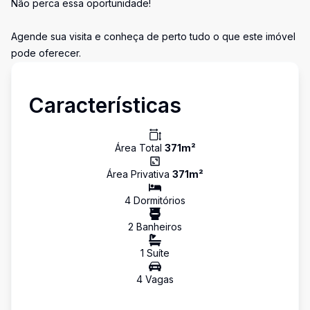
Não perca essa oportunidade!
Agende sua visita e conheça de perto tudo o que este imóvel
pode oferecer.
Características
Área Total
371
m²
Área Privativa
371
m²
4
Dormitório
s
2
Banheiro
s
1
Suíte
4
Vaga
s