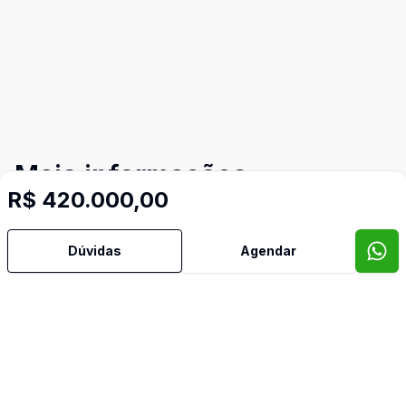
Mais informações
R$ 420.000,00
Área de Serviço
Dúvidas
Agendar
Cozinha
Banheiro de Empregada
Video do imóvel
Imóveis semelhantes