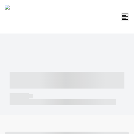
----- ----- -- ------ ---- ---- -- ----- -----
----- --- ------
----- -----
----- ----- -- ------ ---- ---- -- ----- ----- ----- --- ------