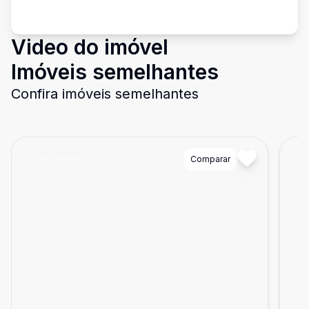
Video do imóvel
Imóveis semelhantes
Confira imóveis semelhantes
Cód:
TH31897
Comparar
Có