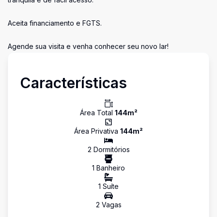
Aceita financiamento e FGTS.
Agende sua visita e venha conhecer seu novo lar!
Características
Área Total
144
m²
Área Privativa
144
m²
2
Dormitório
s
1
Banheiro
1
Suíte
2
Vaga
s