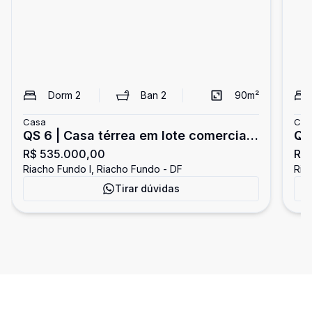
Dorm
2
Ban
2
90
m²
Casa
Cas
QS 6 | Casa térrea em lote comercial
QN 7 | Casa 2 Quart
R$ 535.000,00
R$
com 2 quartos - sendo 1 suíte - 3
co
Riacho Fundo I, Riacho Fundo - DF
Ria
vagas - quintal - estuda permuta -
Ri
Tirar dúvidas
Riacho Fundo I