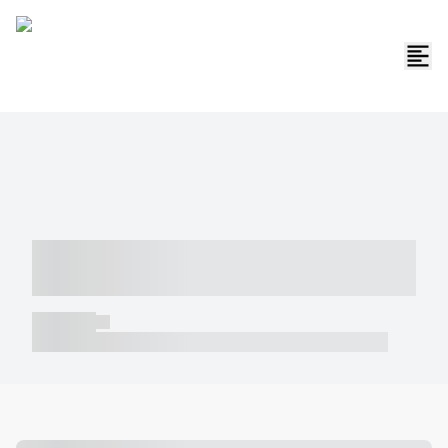
----- ----- -- ------ ---- ---- -- ----- -----
----- --- ------
----- -----
----- ----- -- ------ ---- ---- -- ----- ----- ----- --- ------