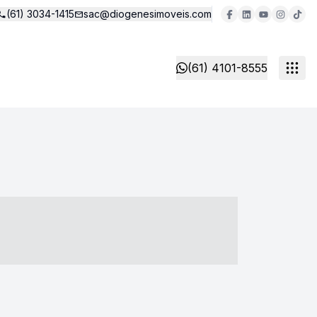
(61) 3034-1415
sac@diogenesimoveis.com
(61) 4101-8555
- ----- ----- --