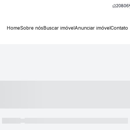
20806
Home
Sobre nós
Buscar imóvel
Anunciar imóvel
Contato
----- ---- ---- -- ----
----- -----
----- ----- -- ------ ---- ---- -- ----- ----- ----- --- ------