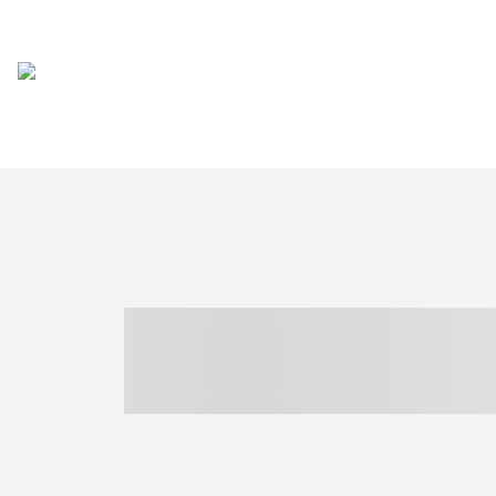
----- ----- -- -
- ------