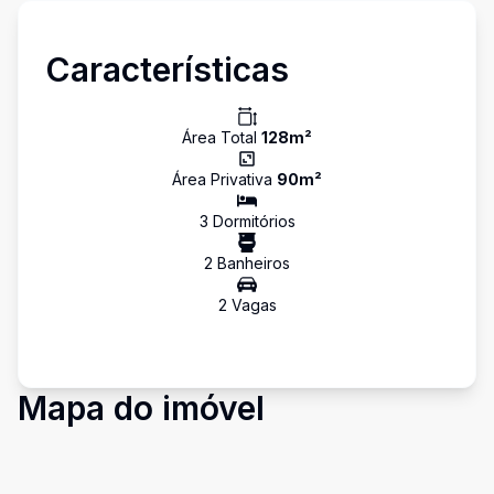
Características
Área Total
128
m²
Área Privativa
90
m²
3
Dormitório
s
2
Banheiro
s
2
Vaga
s
Mapa do imóvel