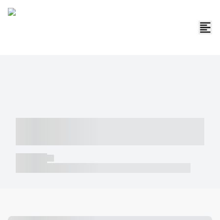
----- ----- -- ------ ---- ---- -- ----- -----
----- --- ------
----- -----
----- ----- -- ------ ---- ---- -- ----- ----- ----- --- ------