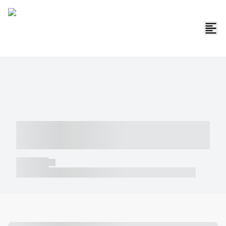
----- ----- -- ------ ---- ---- -- ----- -----
----- --- ------
----- -----
----- ----- -- ------ ---- ---- -- ----- ----- ----- --- ------