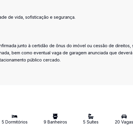
de de vida, sofisticação e segurança.
firmada junto à certidão de ônus do imóvel ou cessão de direitos, 
iminada, bem como eventual vaga de garagem anunciada que deverá
stacionamento público cercado.
5
Dormitório
s
9
Banheiro
s
5
Suíte
s
20
Vaga