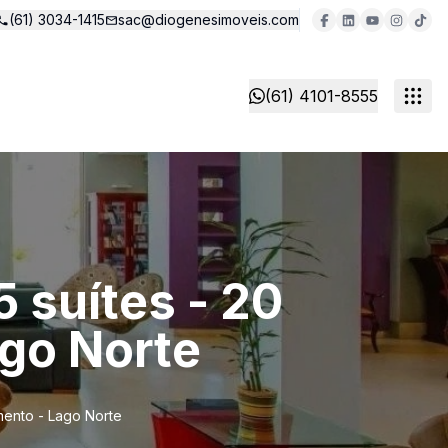
(61) 3034-1415
sac@diogenesimoveis.com
(61) 4101-8555
5 suítes - 20
ago Norte
amento - Lago Norte