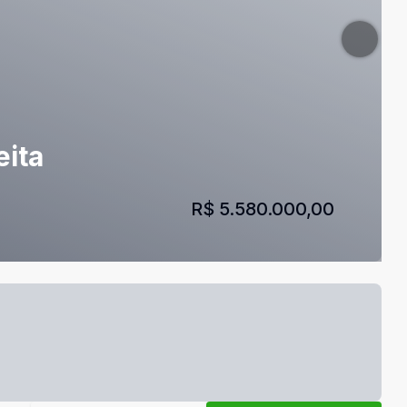
eita
R$ 5.580.000,00