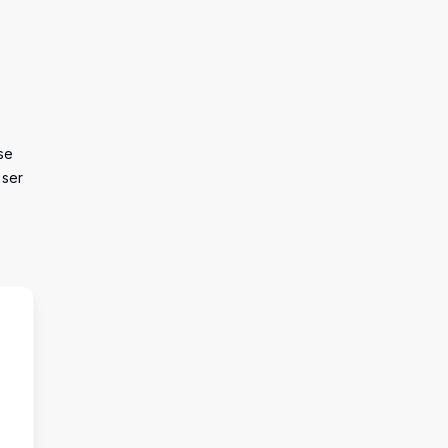
se
 ser
s