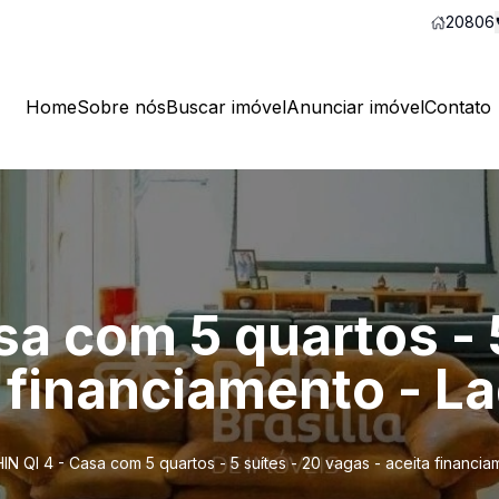
20806
Home
Sobre nós
Buscar imóvel
Anunciar imóvel
Contato
sa com 5 quartos - 
a financiamento - L
IN QI 4 - Casa com 5 quartos - 5 suítes - 20 vagas - aceita financi