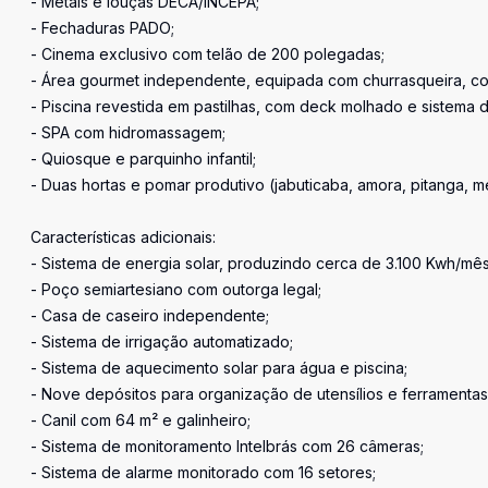
- Metais e louças DECA/INCEPA;
- Fechaduras PADO;
- Cinema exclusivo com telão de 200 polegadas;
- Área gourmet independente, equipada com churrasqueira, co
- Piscina revestida em pastilhas, com deck molhado e sistema 
- SPA com hidromassagem;
- Quiosque e parquinho infantil;
- Duas hortas e pomar produtivo (jabuticaba, amora, pitanga, me
Características adicionais:
- Sistema de energia solar, produzindo cerca de 3.100 Kwh/mês
- Poço semiartesiano com outorga legal;
- Casa de caseiro independente;
- Sistema de irrigação automatizado;
- Sistema de aquecimento solar para água e piscina;
- Nove depósitos para organização de utensílios e ferramentas
- Canil com 64 m² e galinheiro;
- Sistema de monitoramento Intelbrás com 26 câmeras;
- Sistema de alarme monitorado com 16 setores;