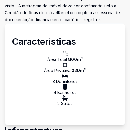
visita - A metragem do imóvel deve ser confirmada junto à
Certidão de ônus do imóvelReceba completa assessoria de
documentação, financiamento, cartórios, registros.
Características
Área Total
800
m²
Área Privativa
320
m²
3
Dormitório
s
4
Banheiro
s
2
Suíte
s