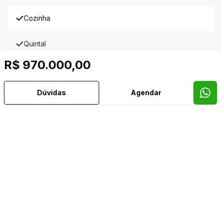
Cozinha
Quintal
Imóveis semelhantes
R$ 970.000,00
Confira imóveis semelhantes
Dúvidas
Agendar
Cód:
TH16516
Comparar
Có