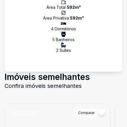
Área Total
592
m²
Área Privativa
592
m²
4
Dormitório
s
5
Banheiro
s
2
Suíte
s
Imóveis semelhantes
Confira imóveis semelhantes
Cód:
CO10397
Comparar
Có