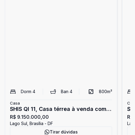
Dorm
4
Ban
4
800
m²
Casa
Cas
SHIS QI 11, Casa térrea à venda com
SH
R$ 9.150.000,00
R$
2.400m² de área total, Lago Sul,
a 
Lago Sul, Brasília - DF
Lago
Brasília, DF
!
Tirar dúvidas