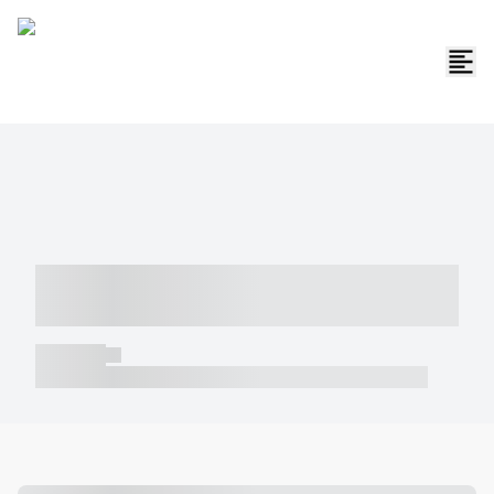
----- ----- -- ------ ---- ---- -- ----- -----
----- --- ------
----- -----
----- ----- -- ------ ---- ---- -- ----- ----- ----- --- ------