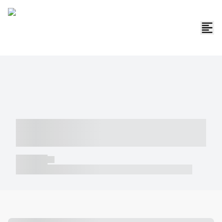
----- ----- -- ------ ---- ---- -- ----- -----
----- --- ------
----- -----
----- ----- -- ------ ---- ---- -- ----- ----- ----- --- ------