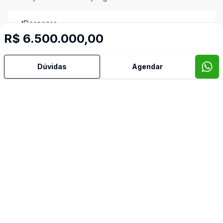
Despensa
R$ 6.500.000,00
Dormitório com Armários
Dúvidas
Agendar
Escritório
Hidromassagem
Lavabo
Piscina
Quintal
Sacada