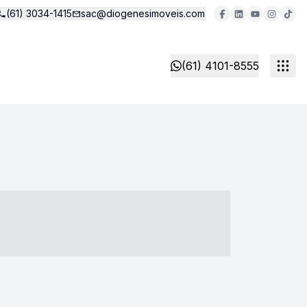
(61) 3034-1415
sac@diogenesimoveis.com
(61) 4101-8555
- ----- ----- --