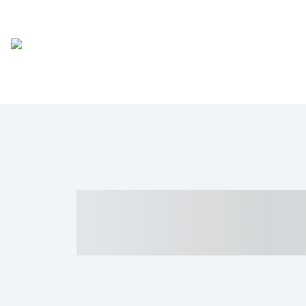
----- ----- -- -
- ------