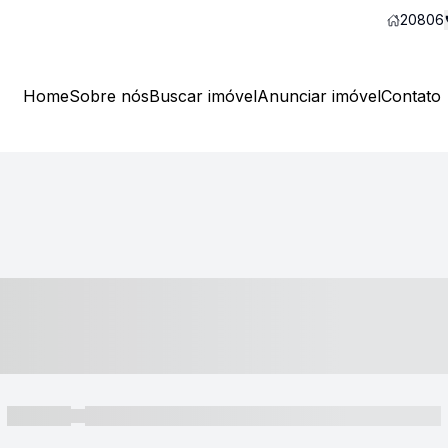
20806
Home
Sobre nós
Buscar imóvel
Anunciar imóvel
Contato
----- ---- ---- -- ----
----- -----
----- ----- -- ------ ---- ---- -- ----- ----- ----- --- ------