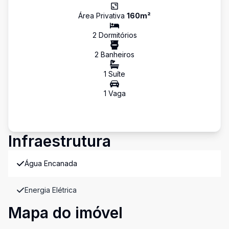
Área Privativa
160
m²
2
Dormitório
s
2
Banheiro
s
1
Suíte
1
Vaga
Infraestrutura
Água Encanada
Energia Elétrica
Mapa do imóvel