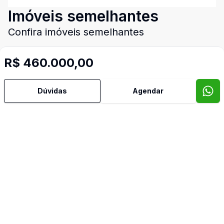
Imóveis semelhantes
Confira imóveis semelhantes
R$ 460.000,00
Cód:
MA7812
Comparar
Có
Dúvidas
Agendar