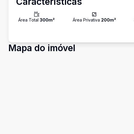
Características
Área Total
300
m²
Área Privativa
200
m²
Mapa do imóvel