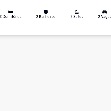
3
Dormitório
s
2
Banheiro
s
2
Suíte
s
2
Vaga