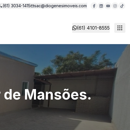
(61) 3034-1415
sac@diogenesimoveis.com
(61) 4101-8555
 de Mansões.