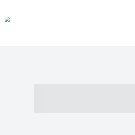
----- ----- -- -
- ------