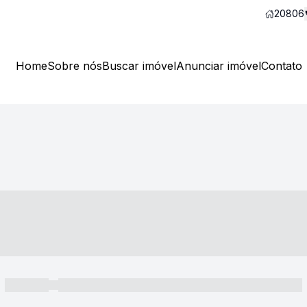
20806
Home
Sobre nós
Buscar imóvel
Anunciar imóvel
Contato
----- ---- ---- -- ----
----- -----
----- ----- -- ------ ---- ---- -- ----- ----- ----- --- ------