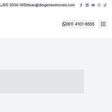
(61) 3034-1415
sac@diogenesimoveis.com
(61) 4101-8555
- ----- ----- --