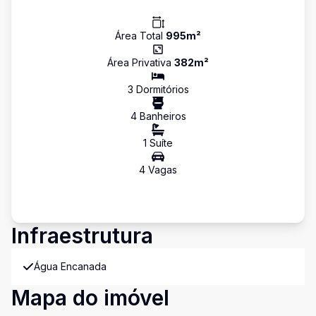
Área Total
995
m²
Área Privativa
382
m²
3
Dormitório
s
4
Banheiro
s
1
Suíte
4
Vaga
s
Infraestrutura
Água Encanada
Mapa do imóvel