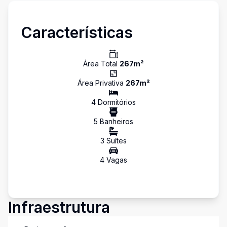
Características
Área Total
267
m²
Área Privativa
267
m²
4
Dormitório
s
5
Banheiro
s
3
Suíte
s
4
Vaga
s
Infraestrutura