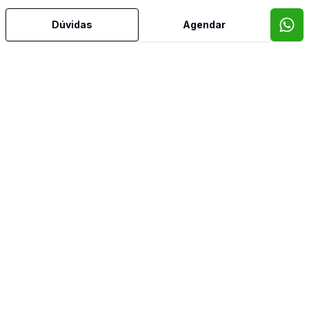
Copa
Dúvidas
Agendar
Copa Cozinha
Cozinha
Despensa
Dormitório com Armários
Hidromassagem
Quintal
Sala de Jantar
Video do imóvel