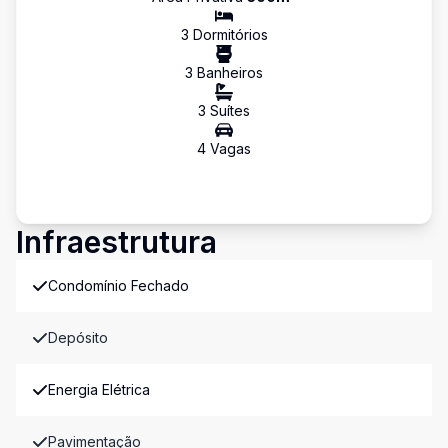
3
Dormitório
s
3
Banheiro
s
3
Suíte
s
4
Vaga
s
Infraestrutura
Condomínio Fechado
Depósito
Energia Elétrica
Pavimentação