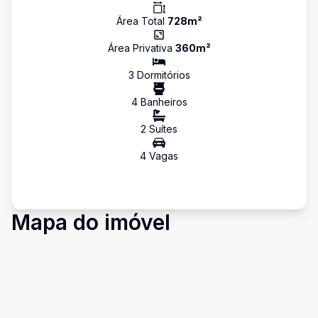
Área Total
728
m²
Área Privativa
360
m²
3
Dormitório
s
4
Banheiro
s
2
Suíte
s
4
Vaga
s
Mapa do imóvel