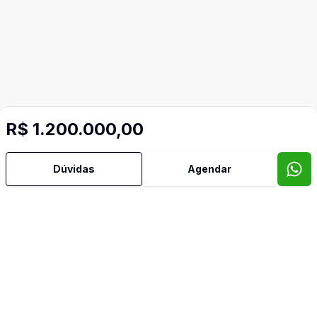
R$ 1.200.000,00
Mais informações
Dúvidas
Agendar
Cozinha
Piscina
Video do imóvel
Imóveis semelhantes
Confira imóveis semelhantes