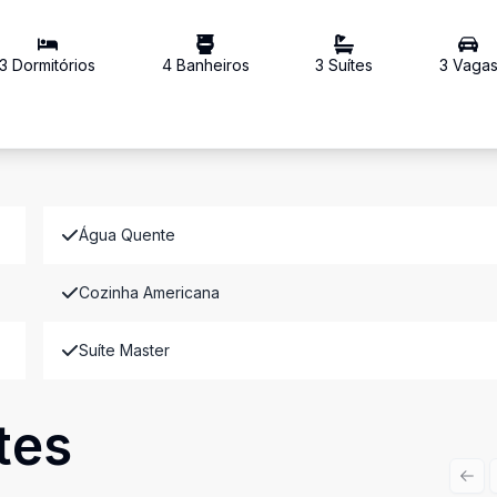
3
Dormitório
s
4
Banheiro
s
3
Suíte
s
3
Vaga
Água Quente
Cozinha Americana
Suíte Master
tes
Prev