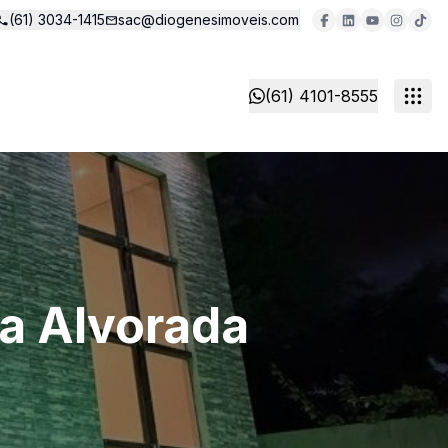
(61) 3034-1415
sac@diogenesimoveis.com
(61) 4101-8555
da Alvorada