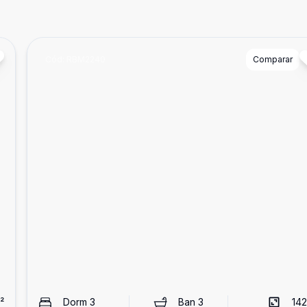
Cód:
RBM2240
Comparar
²
Dorm
3
Ban
3
142