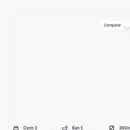
Cód:
TH16516
Comparar
Dorm
3
Ban
5
360
m