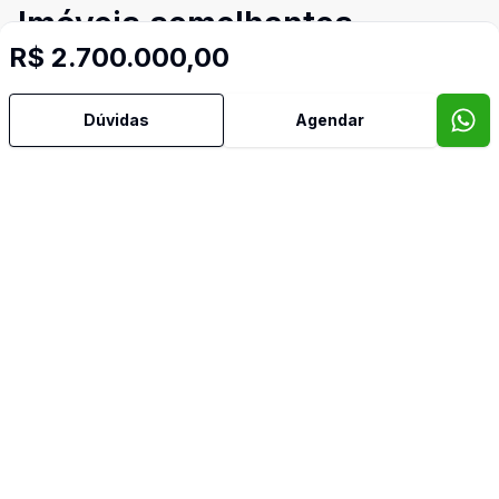
Imóveis semelhantes
R$ 2.700.000,00
Confira imóveis semelhantes
Dúvidas
Agendar
Cód:
TH28168
Comparar
Có