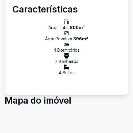
Características
Área Total
800
m²
Área Privativa
396
m²
4
Dormitório
s
7
Banheiro
s
4
Suíte
s
Mapa do imóvel