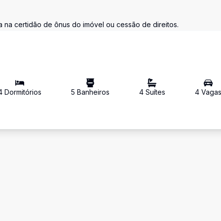
 na certidão de ônus do imóvel ou cessão de direitos.
4
Dormitório
s
5
Banheiro
s
4
Suíte
s
4
Vaga