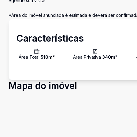
Agende sua visita!
*Área do imóvel anunciada é estimada e deverá ser confirmada
Características
Área Total
510
m²
Área Privativa
340
m²
Mapa do imóvel