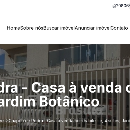
20806
Home
Sobre nós
Buscar imóvel
Anunciar imóvel
Contato
ra - Casa à venda 
Jardim Botânico
vel
Chapéu de Pedra - Casa à venda com habite-se, 4 suítes, Jard