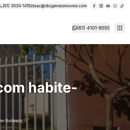
(61) 3034-1415
sac@diogenesimoveis.com
(61) 4101-8555
com habite-
im Botânico