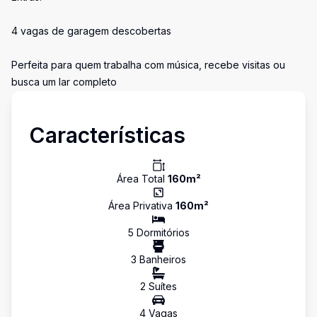
4 vagas de garagem descobertas
Perfeita para quem trabalha com música, recebe visitas ou
busca um lar completo
Características
Área Total
160
m²
Área Privativa
160
m²
5
Dormitório
s
3
Banheiro
s
2
Suíte
s
4
Vaga
s