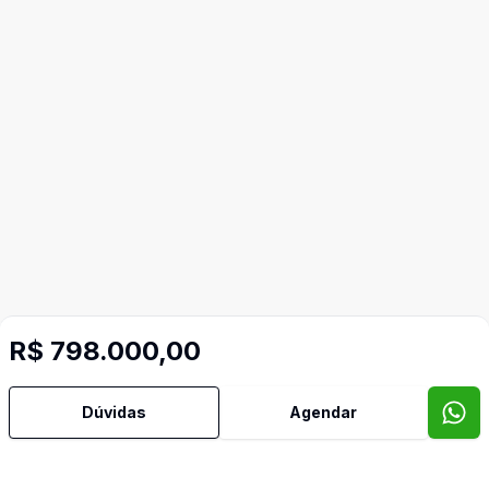
R$ 798.000,00
Mais informações
Dúvidas
Agendar
Ar Condicionado