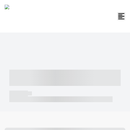
----- ----- -- ------ ---- ---- -- ----- -----
----- --- ------
----- -----
----- ----- -- ------ ---- ---- -- ----- ----- ----- --- ------