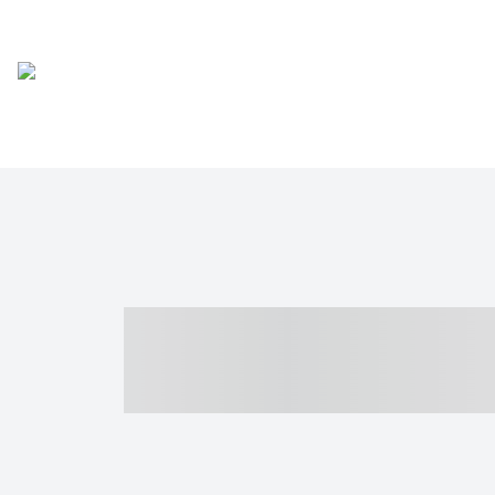
----- ----- -- -
- ------