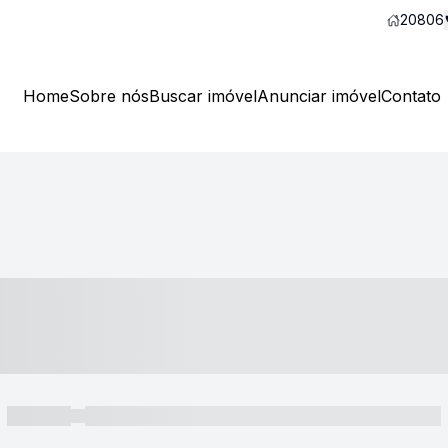
20806
Home
Sobre nós
Buscar imóvel
Anunciar imóvel
Contato
----- ---- ---- -- ----
----- -----
----- ----- -- ------ ---- ---- -- ----- ----- ----- --- ------