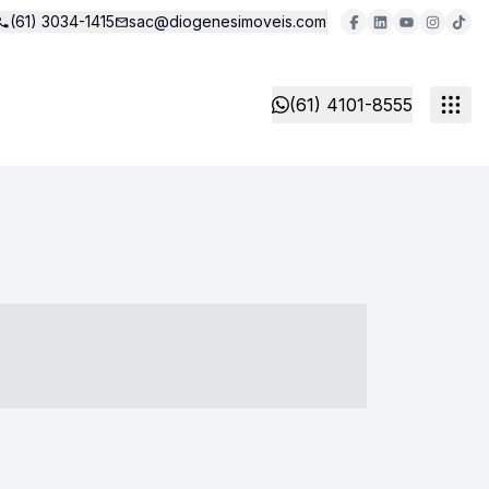
(61) 3034-1415
sac@diogenesimoveis.com
(61) 4101-8555
- ----- ----- --